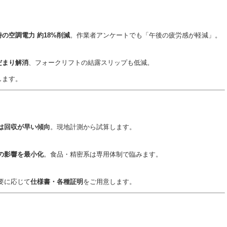
の空調電力 約18%削減
。作業者アンケートでも「午後の疲労感が軽減」。
だまり解消
、フォークリフトの結露スリップも低減。
します。
は回収が早い傾向
。現地計測から試算します。
の影響を最小化
。食品・精密系は専用体制で臨みます。
要に応じて
仕様書・各種証明
をご用意します。