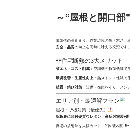
e
er
b
～“屋根と開口部
o
o
k
電気代の高止まり、作業環境の暑さ寒さ、
の向上を同時に叶える投資です
安全・品質
非住宅断熱の3大メリット
省エネ・コスト削減
：空調機の負荷低減で
環境改善・生産性向上
：熱ストレス軽減で作
結露・錆び対策
：設備・在庫を守り、メン
エリア別・最適解プラン
屋根・折板対策（最優先）
折板裏に吹付硬質ウレタン
／
高反射塗装+断
夏場の放射熱を大幅カット、**体感温度−5