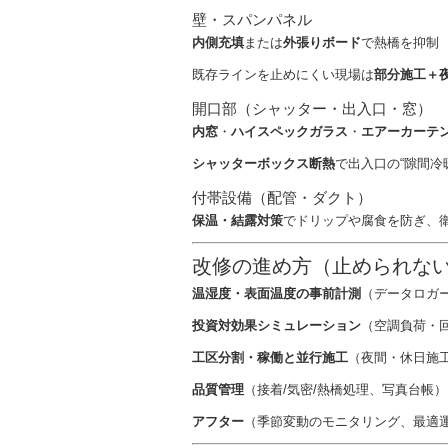
壁・スパンパネル
内側充填
または
外張りボード
で熱橋を抑制
既存ラインを止めにくい現場は
部分施工＋
開口部（シャッター・出入口・窓）
内窓
・
ハイスペックガラス
・
エアーカーテ
シャッターボックス断熱
で出入口の“隙間冷
付帯設備（配管・ダクト）
保温・結露対策
でドリップや腐食を防ぎ、
改修の進め方（止められな
温湿度・表面温度の事前計測
（データロガー
投資対効果シミュレーション
（空調負荷・
工区分割・稼働と並行施工
（夜間・休日施
品質管理
（接着/気密/熱橋処理、写真台帳）
アフター
（季節変動のモニタリング、最適