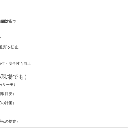
夜間対応
で
ン
暖房”を防止
衛生・安全性も向上
い現場でも）
/サーモ）
回収目安）
工の計画）
運転の提案）