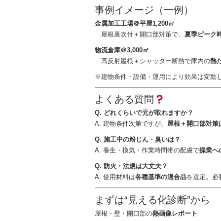
事例イメージ（一例）
金属加工工場＠平屋1,200㎡
屋根裏吹付＋開口部対策で、
夏季ピーク時
物流倉庫＠3,000㎡
高反射屋根＋シャッター断熱で庫内の
熱
※建物条件・設備・運用により効果は変動
よくある質問
Q. どれくらいで元が取れますか？
A. 建物条件次第ですが、
屋根＋開口部対策
Q. 施工中の粉じん・臭いは？
A. 養生・換気・作業時間帯の配慮で
操業へ
Q. 防火・法規は大丈夫？
A. 使用材料は
各種基準の適合品
を選定。必
まずは“見える化診断”から
屋根・壁・開口部の
熱画像レポート