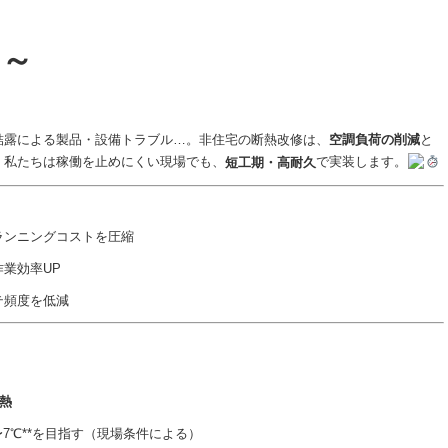
”～
結露による製品・設備トラブル…。非住宅の断熱改修は、
空調負荷の削減
と
。私たちは稼働を止めにくい現場でも、
で実装します。
短工期・高耐久
ランニングコストを圧縮
業効率UP
テ頻度を低減
熱
〜7℃**を目指す（現場条件による）