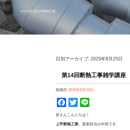
2025 8月 25|上甲断熱工業
日別アーカイブ:
2025年8月25日
第14回断熱工事雑学講座
投稿日
2025年8月25日
F
T
Li
a
wi
n
皆さんこんにちは！
c
tt
e
上甲断熱工業
、更新担当の中西です。